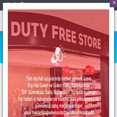
Türkçe
UÇUŞ ÖNCESİ
Anasayfa
>
Uçuş Öncesi
>
Şehir İçi Servisler ve Araç Kiralama
ŞEHİR İÇİ SERVİSLER VE
ARAÇ KİRALAMA