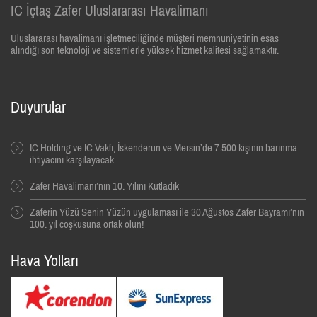
IC İçtaş Zafer Uluslararası Havalimanı
Uluslararası havalimanı işletmeciliğinde müşteri memnuniyetinin esas
alındığı son teknoloji ve sistemlerle yüksek hizmet kalitesi sağlamaktır.
Duyurular
IC Holding ve IC Vakfı, İskenderun ve Mersin’de 7.500 kişinin barınma
ihtiyacını karşılayacak
Zafer Havalimanı’nın 10. Yılını Kutladık
Zaferin Yüzü Senin Yüzün uygulaması ile 30 Ağustos Zafer Bayramı’nın
100. yıl coşkusuna ortak olun!
Hava Yolları