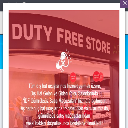
Türkçe
UÇUŞ BİLGİLERİ
Anasayfa
>
Uçuş Bilgileri
>
İç Hatlar Giden
İç Hatlar Giden
İÇ HATLAR GİDEN