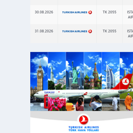
30.08.2026
TK 2055
IS
AI
31.08.2026
TK 2055
IS
AI