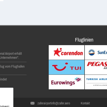
n
Fluglinien
onal Airport erhält
s Unternehmen".
 Flug vom Flughafen
indet
 Flughafen
zaferairportinfo@zafer.aero
Kontakt