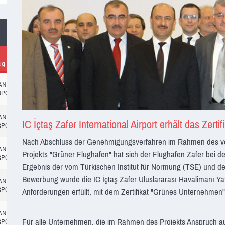
Planlı
Geschätzte
ug aus
Zwischenlandeplatz
Kalkış
Ankunftszeit
Gatenummer
Anm
TANBUL
14:45
RPORT
TANBUL
14:45
CA
IC İçtaş Zafer International Airport erhält das Zer
RPORT
Nach Abschluss der Genehmigungsverfahren im Rahmen des von d
TANBUL
14:45
Projekts "Grüner Flughafen" hat sich der Flughafen Zafer bei der
RPORT
Ergebnis der vom Türkischen Institut für Normung (TSE) und der 
Bewerbung wurde die IC İçtaş Zafer Uluslararası Havalimanı Yatı
TANBUL
14:45
RPORT
Anforderungen erfüllt, mit dem Zertifikat "Grünes Unternehme
TANBUL
14:45
Für alle Unternehmen, die im Rahmen des Projekts Anspruch au
RPORT