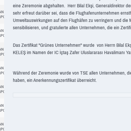
eine Zeremonie abgehalten. Herr Bilal Ekşi, Generaldirektor der Z
TANBUL
14:45
CA
sehr erfreut darüber sei, dass die Flughafenunternehmen ernsth
RPORT
Umweltauswirkungen auf den Flughäfen zu verringern und die Mi
sensibilisieren, und gratulierte allen Unternehmen, die ein Zerti
TANBUL
14:45
RPORT
Das Zertifikat "Grünes Unternehmen" wurde von Herrn Bilal Ekşi,
TANBUL
14:45
KELEŞ im Namen der IC İçtaş Zafer Uluslararası Havalimanı Yat
RPORT
TANBUL
14:45
Während der Zeremonie wurde von TSE allen Unternehmen, die
RPORT
haben, ein Anerkennungszertifikat überreicht.
TANBUL
14:45
CA
RPORT
TANBUL
14:45
RPORT
TANBUL
14:45
RPORT