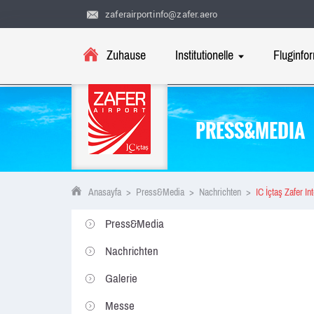
zaferairportinfo@zafer.aero
Zuhause
Institutionelle
Fluginfo
PRESS&MEDIA
Anasayfa
>
Press&Media
>
Nachrichten
>
IC İçtaş Zafer In
Press&Media
Nachrichten
Galerie
Messe